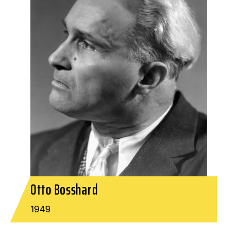
Otto Bosshard
1949