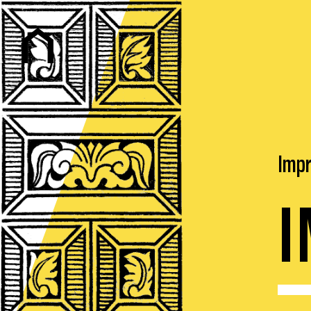
Impr
I